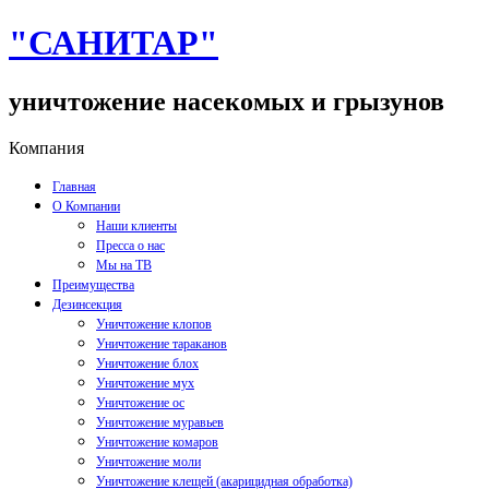
"САНИТАР"
уничтожение насекомых и грызунов
Компания
Главная
О Компании
Наши клиенты
Пресса о нас
Мы на ТВ
Преимущества
Дезинсекция
Уничтожение клопов
Уничтожение тараканов
Уничтожение блох
Уничтожение мух
Уничтожение ос
Уничтожение муравьев
Уничтожение комаров
Уничтожение моли
Уничтожение клещей (акарицидная обработка)