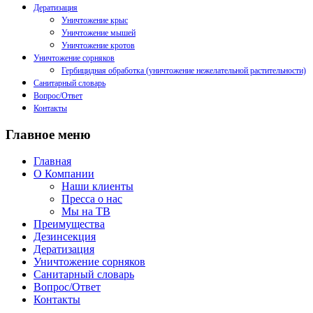
Дератизация
Уничтожение крыс
Уничтожение мышей
Уничтожение кротов
Уничтожение сорняков
Гербицидная обработка (уничтожение нежелательной растительности)
Санитарный словарь
Вопрос/Ответ
Контакты
Главное меню
Главная
О Компании
Наши клиенты
Пресса о нас
Мы на ТВ
Преимущества
Дезинсекция
Дератизация
Уничтожение сорняков
Санитарный словарь
Вопрос/Ответ
Контакты